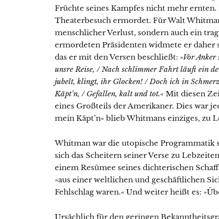
Früchte seines Kampfes nicht mehr ernten.
Theaterbesuch ermordet. Für Walt Whitman 
menschlicher Verlust, sondern auch ein tr
ermordeten Präsidenten widmete er daher s
das er mit den Versen beschließt:
»Vor Anker s
unsre Reise, / Nach schlimmer Fahrt läuft ein der
jubelt, klingt, ihr Glocken! / Doch ich in Schmer
Käpt’n, / Gefallen, kalt und tot.«
Mit diesen Zei
eines Großteils der Amerikaner. Dies war j
mein Käpt’n« blieb Whitmans einziges, zu L
Whitman war die utopische Programmatik s
sich das Scheitern seiner Verse zu Lebzeiten
einem Resümee seines dichterischen Schaffe
»aus einer weltlichen und geschäftlichen Sic
Fehlschlag waren.« Und weiter heißt es: »Übe
Ursächlich für den geringen Bekanntheitsgra