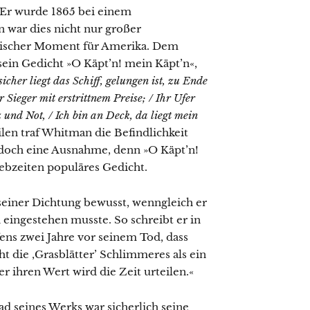
 Er wurde 1865 bei einem
war dies nicht nur großer
agischer Moment für Amerika. Dem
ein Gedicht »O Käpt’n! mein Käpt’n«,
icher liegt das Schiff, gelungen ist, zu Ende
 Sieger mit erstrittnem Preise; / Ihr Ufer
z und Not, / Ich bin an Deck, da liegt mein
len traf Whitman die Befindlichkeit
edoch eine Ausnahme, denn »O Käpt’n!
ebzeiten populäres Gedicht.
einer Dichtung bewusst, wenngleich er
 eingestehen musste. So schreibt er in
ns zwei Jahre vor seinem Tod, dass
ht die ‚Grasblätter’ Schlimmeres als ein
r ihren Wert wird die Zeit urteilen.«
d seines Werks war sicherlich seine