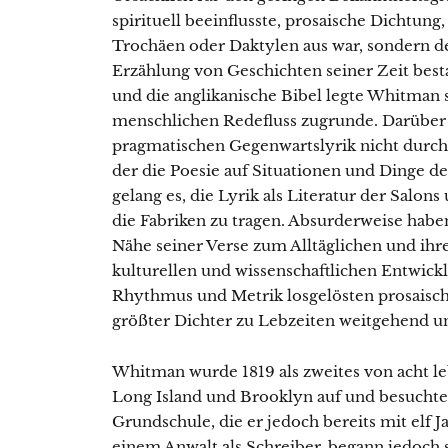
spirituell beeinflusste, prosaische Dichtung
Trochäen oder Daktylen aus war, sondern de
Erzählung von Geschichten seiner Zeit best
und die anglikanische Bibel legte Whitman s
menschlichen Redefluss zugrunde. Darüber h
pragmatischen Gegenwartslyrik nicht durch
der die Poesie auf Situationen und Dinge d
gelang es, die Lyrik als Literatur der Salons
die Fabriken zu tragen. Absurderweise habe
Nähe seiner Verse zum Alltäglichen und ihr
kulturellen und wissenschaftlichen Entwic
Rhythmus und Metrik losgelösten prosaisch
größter Dichter zu Lebzeiten weitgehend u
Whitman wurde 1819 als zweites von acht l
Long Island und Brooklyn auf und besuchte 
Grundschule, die er jedoch bereits mit elf J
einem Anwalt als Schreiber, begann jedoch 