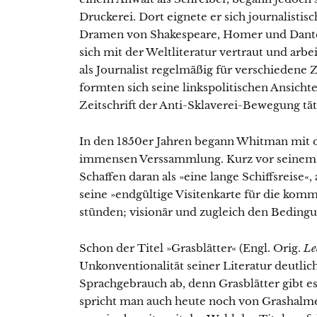
Druckerei. Dort eignete er sich journalisti
Dramen von Shakespeare, Homer und Dante 
sich mit der Weltliteratur vertraut und arbe
als Journalist regelmäßig für verschiedene Z
formten sich seine linkspolitischen Ansicht
Zeitschrift der Anti-Sklaverei-Bewegung tät
In den 1850er Jahren begann Whitman mit de
immensen Verssammlung. Kurz vor seinem To
Schaffen daran als »eine lange Schiffsreise«,
seine »endgültige Visitenkarte für die ko
stünden; visionär und zugleich den Beding
Schon der Titel »Grasblätter« (Engl. Orig.
Le
Unkonventionalität seiner Literatur deutl
Sprachgebrauch ab, denn Grasblätter gibt es
spricht man auch heute noch von Grashalm