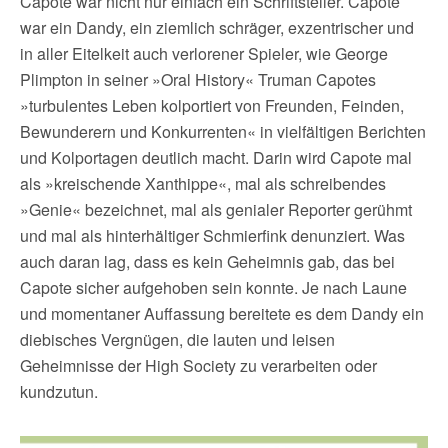
Capote war nicht nur einfach ein Schriftsteller. Capote
war ein Dandy, ein ziemlich schräger, exzentrischer und
in aller Eitelkeit auch verlorener Spieler, wie George
Plimpton in seiner »Oral History« Truman Capotes
»turbulentes Leben kolportiert von Freunden, Feinden,
Bewunderern und Konkurrenten« in
vielfältigen Berichten
und Kolportagen deutlich macht. Darin wird Capote mal
als »kreischende Xanthippe«, mal als schreibendes
»Genie« bezeichnet, mal als genialer Reporter gerühmt
und mal als hinterhältiger Schmierfink denunziert. Was
auch daran lag, dass es kein Geheimnis gab, das bei
Capote sicher aufgehoben sein konnte. Je nach Laune
und momentaner Auffassung bereitete es dem Dandy ein
diebisches Vergnügen, die lauten und leisen
Geheimnisse der High Society zu verarbeiten oder
kundzutun.