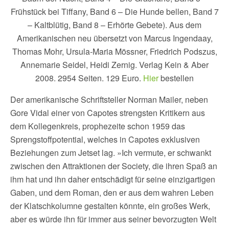
Frühstück bei Tiffany, Band 6 – Die Hunde bellen, Band 7
– Kaltblütig, Band 8 – Erhörte Gebete). Aus dem
Amerikanischen neu übersetzt von Marcus Ingendaay,
Thomas Mohr, Ursula-Maria Mössner, Friedrich Podszus,
Annemarie Seidel, Heidi Zernig. Verlag Kein & Aber
2008. 2954 Seiten. 129 Euro.
Hier
bestellen
Der amerikanische Schriftsteller Norman Mailer, neben
Gore Vidal einer von Capotes strengsten Kritikern aus
dem Kollegenkreis, prophezeite schon 1959 das
Sprengstoffpotential, welches in Capotes exklusiven
Beziehungen zum Jetset lag. »Ich vermute, er schwankt
zwischen den Attraktionen der Society, die ihren Spaß an
ihm hat und ihn daher entschädigt für seine einzigartigen
Gaben, und dem Roman, den er aus dem wahren Leben
der Klatschkolumne gestalten könnte, ein großes Werk,
aber es würde ihn für immer aus seiner bevorzugten Welt