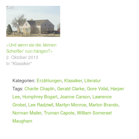
»Und wenn sie die ‚kleinen
Scheißer’ nun hängen?«
2. Oktober 2013
In "Klassiker"
Kategorien:
Erzählungen
,
Klassiker
,
Literatur
Tags:
Charlie Chaplin
,
Gerald Clarke
,
Gore Vidal
,
Harper
Lee
,
Humphrey Bogart
,
Joanne Carson
,
Lawrence
Grobel
,
Lee Radziwil
,
Marilyn Monroe
,
Marlon Brando
,
Norman Mailer
,
Truman Capote
,
William Somerset
Maugham