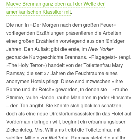
Maeve Brennan ganz oben auf der Welle der
amerikanischen Klassiker mit
.
Die nun in »Der Morgen nach dem großen Feuer«
vorliegenden Erzählungen präsentieren die Arbeiten
einer großen Erzählerin vorwiegend aus den fünfziger
Jahren. Den Auftakt gibt die erste, im
New Yorker
gedruckte Kurzgeschichte Brennans. »Plagegeist« (engl.
»The Holy Terror«) handelt von der Toilettenfrau Mary
Ramsay, die seit 37 Jahren die Feuchträume eines
anonymen Hotels pflegt. Diese sind inzwischen »ihre
Bühne und ihr Reich« geworden, in denen sie – »rauhe
Stimme, rauhe Hände, rauhe Manieren in jeder Hinsicht«
– den Ton angibt. Sie könnte sich glücklich schätzen,
doch als eine neue Direktoriumsassistentin das Hotel auf
Vordermann bringen will, beginnt ein erbarmungsloser
Zickenkrieg. Mrs. Williams treibt die Toilettenfrau mit
subtilen Mitteln zur Weißglut, Ramsay steigt die auf ihr