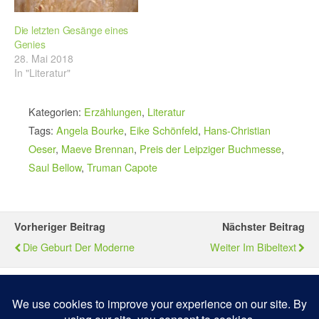
Die letzten Gesänge eines
Genies
28. Mai 2018
In "Literatur"
Kategorien:
Erzählungen
,
Literatur
Tags:
Angela Bourke
,
Eike Schönfeld
,
Hans-Christian
Oeser
,
Maeve Brennan
,
Preis der Leipziger Buchmesse
,
Saul Bellow
,
Truman Capote
Vorheriger Beitrag
Nächster Beitrag
Die Geburt Der Moderne
Weiter Im Bibeltext
Zum Seitenanfang