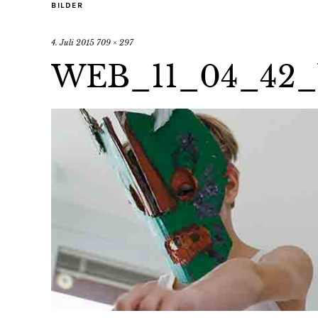
BILDER
4. Juli 2015
709 × 297
WEB_11_04_42_