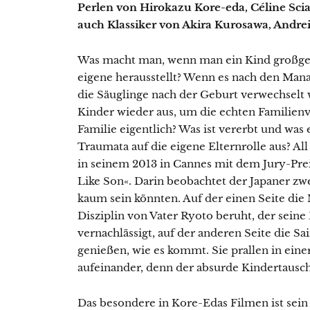
Perlen von Hirokazu Kore-eda, Céline Sci
auch Klassiker von Akira Kurosawa, Andre
Was macht man, wenn man ein Kind großgezog
eigene herausstellt? Wenn es nach den Man
die Säuglinge nach der Geburt verwechselt 
Kinder wieder aus, um die echten Familienve
Familie eigentlich? Was ist vererbt und was
Traumata auf die eigene Elternrolle aus? Al
in seinem 2013 in Cannes mit dem Jury-Pre
Like Son«. Darin beobachtet der Japaner zwe
kaum sein könnten. Auf der einen Seite di
Disziplin von Vater Ryoto beruht, der seine
vernachlässigt, auf der anderen Seite die Sai
genießen, wie es kommt. Sie prallen in ein
aufeinander, denn der absurde Kindertausch s
Das besondere in Kore-Edas Filmen ist sein 