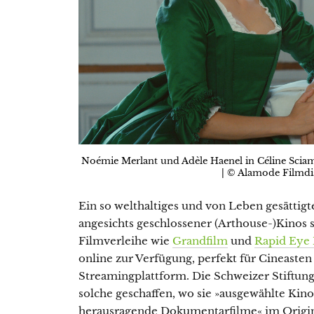
Noémie Merlant und Adèle Haenel in Céline Scia
| © Alamode Filmdi
Ein so welthaltiges und von Leben gesättigte
angesichts geschlossener (Arthouse-)Kinos s
Filmverleihe wie
Grandfilm
und
Rapid Eye
online zur Verfügung, perfekt für Cineasten
Streamingplattform. Die Schweizer Stiftung
solche geschaffen, wo sie »ausgewählte Kinof
herausragende Dokumentarfilme« im Origina