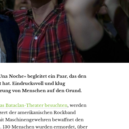
na Noche« begleitet ein Paar, das den
t hat. Eindrucksvoll und klug
erung von Menschen auf den Grund.
as Bataclan-Theater besuchten
, werden
nzert der amerikanischen Rockband
 mit Maschinengewehren bewaffnet den
ge. 130 Menschen wurden ermordet, über