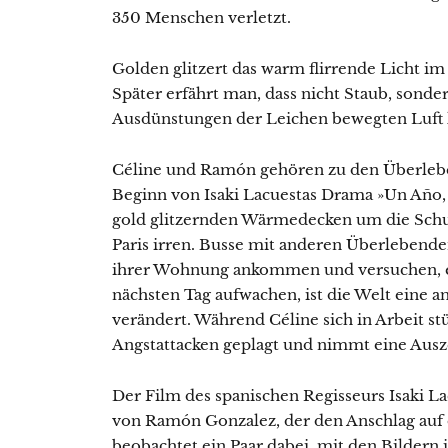
350 Menschen verletzt.
Golden glitzert das warm flirrende Licht im
Später erfährt man, dass nicht Staub, sonde
Ausdünstungen der Leichen bewegten Luft 
Céline und Ramón gehören zu den Überleben
Beginn von Isaki Lacuestas Drama »Un Año, 
gold glitzernden Wärmedecken um die Schul
Paris irren. Busse mit anderen Überlebenden
ihrer Wohnung ankommen und versuchen, etw
nächsten Tag aufwachen, ist die Welt eine a
verändert. Während Céline sich in Arbeit 
Angstattacken geplagt und nimmt eine Ausze
Der Film des spanischen Regisseurs Isaki L
von Ramón Gonzalez, der den Anschlag auf d
beobachtet ein Paar dabei, mit den Bilder