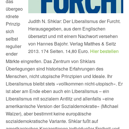
das
übergeo
rdnete
Judith N. Shklar: Der Liberalismus der Furcht.
Prinzip
Herausgegeben, aus dem Englischen
sich
übersetzt und mit einem Nachwort versehen
selbst
von Hannes Bajohr. Verlag Matthes & Seitz
regulier
2013. 174 Seiten. 14,80 Euro.
Hier bestellen
ender
Märkte eingreifen. Das Zentrum von Shklars
Überlegungen sind historische Erfahrungen des
Menschen, nicht utopische Prinzipien und Ideale. Ihr
Liberalismus bleibt stets »vollkommen nicht-utopisch«. Er
ist aber am Ende eben auch ein Liberalismus – ein
Liberalismus mit sozialem Antlitz und allenfalls »eine
amerikanische Version der Sozialdemokratie« (Michael
Walzer), aber bestimmt keine europäische
sozialdemokratische Variante. Shklar fußt auf
amerikanischen Konzeptionen individueller Freiheit und