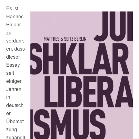
Es ist
Hannes
Bajohr
zu
verdank
en, dass
dieser
Essay
seit
einigen
Jahren
in
deutsch
er
Überset
zung
zugängli