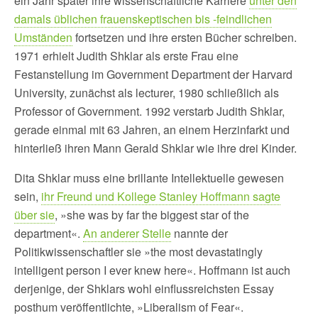
ein Jahr später ihre wissenschaftliche Karriere
unter den
damals üblichen frauenskeptischen bis -feindlichen
Umständen
fortsetzen und ihre ersten Bücher schreiben.
1971 erhielt Judith Shklar als erste Frau eine
Festanstellung im Government Department der Harvard
University, zunächst als lecturer, 1980 schließlich als
Professor of Government. 1992 verstarb Judith Shklar,
gerade einmal mit 63 Jahren, an einem Herzinfarkt und
hinterließ ihren Mann Gerald Shklar wie ihre drei Kinder.
Dita Shklar muss eine brillante Intellektuelle gewesen
sein,
ihr Freund und Kollege Stanley Hoffmann sagte
über sie
, »she was by far the biggest star of the
department«.
An anderer Stelle
nannte der
Politikwissenschaftler sie »the most devastatingly
intelligent person I ever knew here«. Hoffmann ist auch
derjenige, der Shklars wohl einflussreichsten Essay
posthum veröffentlichte, »Liberalism of Fear«.