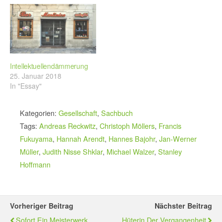
Intellektuellendämmerung
25. Januar 2018
In "Essay"
Kategorien:
Gesellschaft
,
Sachbuch
Tags:
Andreas Reckwitz
,
Christoph Möllers
,
Francis
Fukuyama
,
Hannah Arendt
,
Hannes Bajohr
,
Jan-Werner
Müller
,
Judith Nisse Shklar
,
Michael Walzer
,
Stanley
Hoffmann
Vorheriger Beitrag
Nächster Beitrag
Sofort Ein Meisterwerk
Hüterin Der Vergangenheit