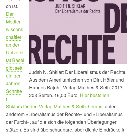
ch ist.
Der
Medien
wissens
chaftler
an der
Universi
tät Basel
gibt seit
Judith N. Shklar: Der Liberalismus der Rechte.
einigen
Aus dem Amerikanischen von Dirk Höfer und
Jahren
Hannes Bajohr. Verlag Matthes & Seitz 2017.
Schrifte
203 Seiten. 16,00 Euro.
Hier bestellen
n
Shklars für den Verlag Matthes & Seitz heraus
, unter
anderem »Liberalismus der Rechte« und »Liberalismus
der Furcht«, auf die sich die folgenden Überlegungen
stützen. Es sind überschaubare, aber dichte Eindrücke in