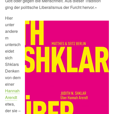
Gott oder gegen die Menschheit. Aus dieser Tradition
ging der politische Liberalismus der Furcht hervor.«
Hier
unter
andere
m
untersch
eidet
sich
Shklars
Denken
von dem
einer
Hannah
Arendt
etwa,
der sie –