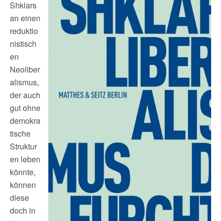
Shklars
an einen
reduktio
nistisch
en
Neoliber
alismus,
der auch
gut ohne
demokra
tische
Struktur
en leben
könnte,
können
diese
doch in