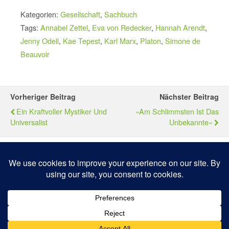
Kategorien:
Gesellschaft
,
Sachbuch
Tags:
Annabel Zettel
,
Eva von Redecker
,
Hannah Arendt
,
Jenny Odell
,
Kae Tepest
,
Karl Marx
,
Platon
,
Simone de
Beauvoir
Vorheriger Beitrag
Nächster Beitrag
Ein Kraftvoller Mystiker Und
»Am Schlimmsten Ist Das
Universalist
Unbekannte«
Zum Seitenanfang
Mobil
Desktop