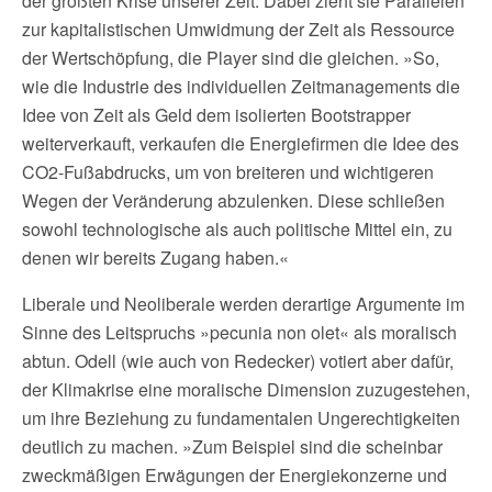
der größten Krise unserer Zeit. Dabei zieht sie Parallelen
zur kapitalistischen Umwidmung der Zeit als Ressource
der Wertschöpfung, die Player sind die gleichen. »So,
wie die Industrie des individuellen Zeitmanagements die
Idee von Zeit als Geld dem isolierten Bootstrapper
weiterverkauft, verkaufen die Energiefirmen die Idee des
CO2-Fußabdrucks, um von breiteren und wichtigeren
Wegen der Veränderung abzulenken. Diese schließen
sowohl technologische als auch politische Mittel ein, zu
denen wir bereits Zugang haben.«
Liberale und Neoliberale werden derartige Argumente im
Sinne des Leitspruchs »pecunia non olet« als moralisch
abtun. Odell (wie auch von Redecker) votiert aber dafür,
der Klimakrise eine moralische Dimension zuzugestehen,
um ihre Beziehung zu fundamentalen Ungerechtigkeiten
deutlich zu machen. »Zum Beispiel sind die scheinbar
zweckmäßigen Erwägungen der Energiekonzerne und