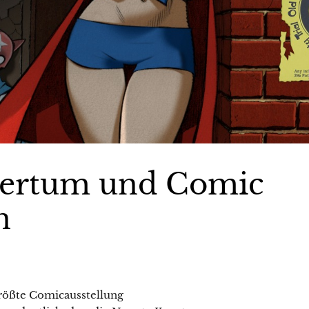
gertum und Comic
n
 größte Comicausstellung