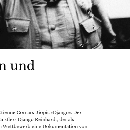
en und
 Etienne Comars Biopic »Django«. Der
nstlers Django Reinhardt, der als
t im Wettbewerb eine Dokumentation von