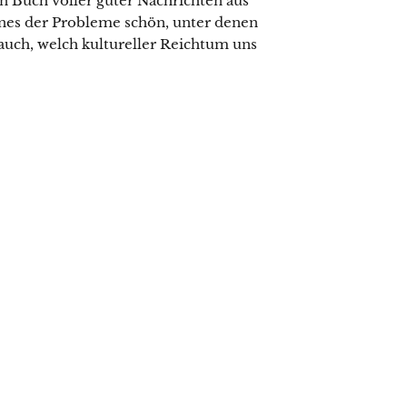
in Buch voller guter Nachrichten aus
ines der Probleme schön, unter denen
 auch, welch kultureller Reichtum uns