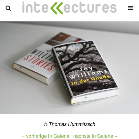
© Thomas Hummitzsch
« vorherige in Galerie
nächste in Galerie »