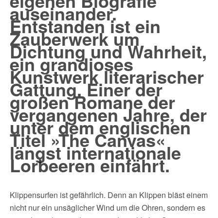
eigenen Biografie
auseinander.
Entstanden ist ein
Zauberwerk um
Dichtung und Wahrheit,
ein grandioses
Kunstwerk literarischer
Gattung. Einer der
großen Romane der
vergangenen Jahre, der
unter dem englischen
Titel
»The Canvas«
längst internationale
Lorbeeren einfährt
.
Klippensurfen ist gefährlich. Denn an Klippen bläst einem
nicht nur ein unsäglicher Wind um die Ohren, sondern es