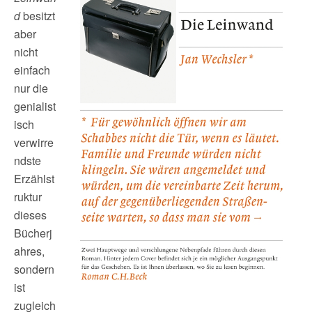
d
besitzt
aber
nicht
einfach
nur die
genialist
isch
verwirre
ndste
Erzählst
ruktur
dieses
Bücherj
ahres,
sondern
ist
zugleich