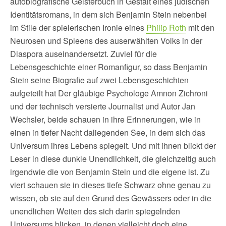
autobiografische Geisterbuch in Gestalt eines jüdischen
Identitätsromans, in dem sich Benjamin Stein nebenbei
im Stile der spielerischen Ironie eines
Philip Roth
mit den
Neurosen und Spleens des auserwählten Volks in der
Diaspora auseinandersetzt. Zuviel für die
Lebensgeschichte einer Romanfigur, so dass Benjamin
Stein seine Biografie auf zwei Lebensgeschichten
aufgeteilt hat Der gläubige Psychologe Amnon Zichroni
und der technisch versierte Journalist und Autor Jan
Wechsler, beide schauen in ihre Erinnerungen, wie in
einen in tiefer Nacht daliegenden See, in dem sich das
Universum ihres Lebens spiegelt. Und mit ihnen blickt der
Leser in diese dunkle Unendlichkeit, die gleichzeitig auch
irgendwie die von Benjamin Stein und die eigene ist. Zu
viert schauen sie in dieses tiefe Schwarz ohne genau zu
wissen, ob sie auf den Grund des Gewässers oder in die
unendlichen Weiten des sich darin spiegelnden
Universums blicken, in denen vielleicht doch eine