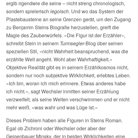
ergib irgendwie die seine – nicht streng chronologisch,
sondern spielerisch
legoisch
. Und wo das System der
Plastebausteine an seine Grenzen gerät, um den Zugang
zu Benjamin Steins Biografie herzustellen, greift die
Magie des Zauberwürfels. »Die Figur ist der Erzähler«,
schreibt Stein in seinem
Turmsegler
-Blog über seinen
speziellen Stil, »nicht Wahrheit beanspruchend, was die
erzählte Welt angeht. Wohl aber Wahrhaftigkeit.«
Objektive Realität gibt es in seinem Erzählkosmos nicht,
sondern nur noch subjektive Wirklichkeit, erlebtes Leben.
»Ich bin, woran ich mich erinnere. Etwas anderes habe
ich nicht.«, sagt Wechsler inmitten seiner Erzählung
verzweifelt, als seine Welten verschwimmen und er nicht
mehr weiß, »was wahr und was Lüge ist.«
Dieses Problem haben alle Figuren in Steins Roman.
Egal ob Zichroni oder Wechsler oder aber der
Geigenbauer Minsky, der in beiden Wirklichkeiten eine