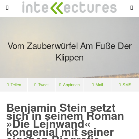
Vom Zauberwürfel Am Fuße Der
Klippen
Teilen
Tweet
Anpinnen
Mail
SMS
Benjamin Stein setzt
sich in seinem Roman
»Die Leinwand«
kongenial mit seiner