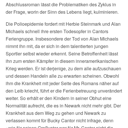
Abschlussroman lässt die Problematiken des Zyklus in
der Frage, worin der Sinn des Lebens liegt, kulminieren.
Die Polioepidemie fordert mit Herbie Steinmark und Alan
Michaels schnell ihre ersten Todesopfer in Cantors
Feriengruppe. Insbesondere der Tod von Alan Michaels
nimmt ihn mit, da er sich in dem talentierten jungen
Sportler selbst wieder erkennt. Seine Betroffenheit lässt
ihn zum ersten Kämpfer in diesem inneramerikanischen
Krieg werden. Er ist derjenige, zu dem alle aufzuschauen
und dessen Handeln alle zu erwarten scheinen. Obwohl
ihm die Krankheit mit jeder Seite des Romans näher auf
den Leib kriecht, führt er die Ferienbetreuung unverändert
weiter. So erhält er den Kindern in seiner Obhut eine
Normalität aufrecht, die es in Newark nicht mehr gibt. Der
Krankheit aus dem Weg zu gehen und Newark zu
verlassen kommt für Bucky Cantor nicht infrage, denn
»wie für seinen Großvater war für Mr. Cantor nicht die