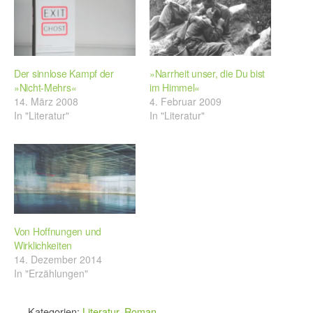
Der sinnlose Kampf der
»Narrheit unser, die Du bist
»Nicht-Mehrs«
im Himmel«
14. März 2008
4. Februar 2009
In "Literatur"
In "Literatur"
Von Hoffnungen und
Wirklichkeiten
14. Dezember 2014
In "Erzählungen"
Kategorien:
Literatur
,
Roman