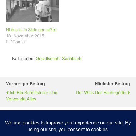
Nichts ist in Stein gemeißelt
18. November 2015
In "Comic"
Kategorien:
Gesellschaft
,
Sachbuch
Vorheriger Beitrag
Nächster Beitrag
Ich Bin Schriftsteller Und
Der Wink Der Rachegöttin
Verwende Alles
Zum Seitenanfang