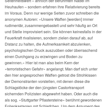
Seltenheitswert – ähnlich der berühmten Nadel im
Heuhaufen – sondern erfahren ihre Relativierung bereits
im Voraus. Denn nur wenige Seiten zuvor schreiben die
anonymen Autoren: »Unsere Waffen [werden] immer
rudimentär, zusammengebastelt und sehr häufig an Ort
und Stelle improvisiert sein. Sie können keinesfalls in der
Feuerkraft rivalisieren, sondern zielen darauf ab, auf
Distanz zu halten, die Aufmerksamkeit abzulenken,
psychologischen Druck auszuüben oder überraschend
einen Durchgang zu erzwingen und Boden zu
gewinnen.« Hier ist man also beim Kern der
»terroristischen Gefahr« angelangt. Man darf sich unter
den hier angesprochen Waffen getrost die Strohkissen
der Demonstranten vorstellen, mit denen diese die
Schlagstöcke der den jüngsten Castortransport
sichernden Polizisten abgewehrt haben. Oder auch die
als sog. »Stuttgarter Pflastersteine« berühmt gewordenen
Folienkastanien mit Schleifchen. Um dem Argument des