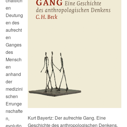
chaftlich
en
Deutung
en des
aufrecht
en
Ganges
des
Mensch
en
anhand
der
medizini
schen
Errunge
nschafte
Kurt Bayertz: Der aufrechte Gang. Eine
n,
Geschichte des anthropologischen Denkens.
evolutio