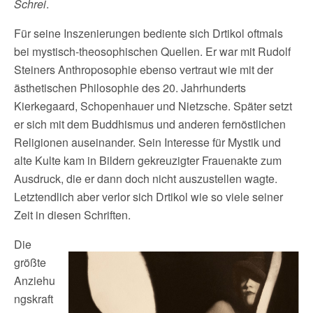
Schrei
.
Für seine Inszenierungen bediente sich Drtikol oftmals
bei mystisch-theosophischen Quellen. Er war mit Rudolf
Steiners Anthroposophie ebenso vertraut wie mit der
ästhetischen Philosophie des 20. Jahrhunderts
Kierkegaard, Schopenhauer und Nietzsche. Später setzt
er sich mit dem Buddhismus und anderen fernöstlichen
Religionen auseinander. Sein Interesse für Mystik und
alte Kulte kam in Bildern gekreuzigter Frauenakte zum
Ausdruck, die er dann doch nicht auszustellen wagte.
Letztendlich aber verlor sich Drtikol wie so viele seiner
Zeit in diesen Schriften.
Die
größte
Anziehu
ngskraft