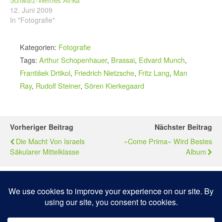
12. Juni 2009
In "Fotografie"
Kategorien:
Fotografie
Tags:
Arthur Schopenhauer
,
Brassai
,
Edvard Munch
,
František Drtikol
,
Friedrich Nietzsche
,
Fritz Lang
,
Man
Ray
,
Rudolf Steiner
,
Sören Kierkegaard
Vorheriger Beitrag
Nächster Beitrag
Die Macht Von Israels
»Come Prima« Wird Bestes
Säkularer Mittelklasse
Album
Zum Seitenanfang
Mobil
Desktop