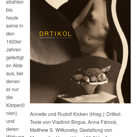
strahlen
bis
heute
seine in
den
1920er
Jahren
gefertigt
en Akte
aus, bei
denen
er nur
die
Körper(li
nien)
Annette und Rudolf Kicken (Hrsg.): Drtikol.
und
Texte von Vladimír Birgus, Anna Fárová,
deren
Matthew S. Witkovsky, Gestaltung von
Wirkung