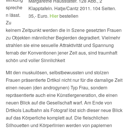
Margarethe Hausstätter. 128 Abb., 2
spreche
Klapptafeln. Hatje/Cantz 2011. 104 Seiten.
n lässt.
35,- Euro.
Hier
bestellen
Zu
keinem Zeitpunkt werden die in Szene gesetzten Frauen
zu Objekten männlicher Begierden degradiert. Vielmehr
strahlen sie eine sexuelle Attraktivität und Spannung
fernab der Konventionen jener Zeit aus, sind traumhaft
schön und voller Sinnlichkeit
Mit den muskulösen, selbstbewussten und stolzen
Frauen präsentierte Drtikol nicht nur für die damalige Zeit
einen neuen (den androgynen) Typ Frau, sondern
repräsentierte auch eine Künstlergeneration, die einen
neuen Blick auf die Gesellschaft warf. Am Ende von
Drtikols Laufbahn als Fotograf löst sich dieser neue Blick
auf das Körperliche komplett auf. Die fleischlichen
Silhouetten und Körperlinien werden von papiernen