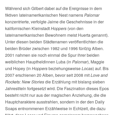
Während sich Gilbert dabei auf die Ereignisse in dem
fiktiven lateinamerikanischen Nest namens
Palomar
konzentrierte, verfolgte Jaime die Geschehnisse in der
kalifornischen Kleinstadt
Hoppers
(von den
lateinamerikanischen Bewohnern meist Huerta genannt).
Unter diesen beiden Städtenamen veröffentlichten die
beiden Brüder zwischen 1982 und 1996 fünfzig Alben.
2001 nahmen sie noch einmal die Spur ihrer beiden
weiblichen Hauptheldinnen Luba (in
Palomar
), Maggie
und Hopey (in
Hoppers
beziehungsweise
Locas
) auf. Bis
2007 erschienen 20 Alben, bevor seit 2008 mit
Love and
Rockets: New Stories
die Erzählung mit bislang sieben
Jahrestiteln fortgesetzt wird. Die Faszination dieses Epos
besteht nicht nur aus der magischen Anziehung, die die
Hauptcharaktere ausstrahlen, sondern in der den Daily
Soaps entnommenen Erzählweise in Echtzeit, die dazu