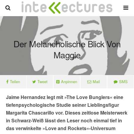
Der Melancholische Blick Von
Maggie
Teilen
Tweet
Anpinnen
Mail
SMS
Jaime Hernandez legt mit »The Love Bunglers« eine
tiefenpsychologische Studie seiner Lieblingsfigur
Margarita Chascarillo vor. Dieses zeitlose Meisterwerk
in Schwarz-Weiß lässt den Leser noch einmal tief in
das verwinkelte »Love and Rockets«-Universum