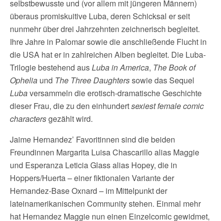
selbstbewusste und (vor allem mit jüngeren Männern)
überaus promiskuitive Luba, deren Schicksal er seit
nunmehr über drei Jahrzehnten zeichnerisch begleitet.
Ihre Jahre in Palomar sowie die anschließende Flucht in
die USA hat er in zahlreichen Alben begleitet. Die Luba-
Trilogie bestehend aus
Luba in America
,
The Book of
Ophelia
und
The Three Daughters
sowie das Sequel
Luba
versammeln die erotisch-dramatische Geschichte
dieser Frau, die zu den einhundert
sexiest female comic
characters
gezählt wird.
Jaime Hernandez’ Favoritinnen sind die beiden
Freundinnen Margarita Luisa Chascarillo alias Maggie
und Esperanza Leticia Glass alias Hopey, die in
Hoppers/Huerta – einer fiktionalen Variante der
Hernandez-Base Oxnard – im Mittelpunkt der
lateinamerikanischen Community stehen. Einmal mehr
hat Hernandez Maggie nun einen Einzelcomic gewidmet,