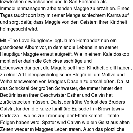
inzwischen erwachsenen und in San Fernando als
Immobilienmanagerin arbeitenden Maggie zu erzählen. Eines
Tages taucht dort Izzy mit einer Menge schlechtem Karma auf
und sorgt dafür, dass Maggie von den Geistern ihrer Kindheit
heimgesucht wird.
Mit »The Love Bunglers« legt Jaime Hernandez nun ein
grandioses Album vor, in dem er die Lebenslinien seiner
Hauptfigur Maggie erneut aufgreift. Wie in einem Kaleidoskop
montiert er darin die Schicksalsschläge und
Lebenswendungen, die Maggie seit ihrer Kindheit ereilt haben,
zu einer Art tiefenpsychologischer Biografie, um Motive und
Verhaltensweisen von Maggies Dasein zu erschließen. Da ist
das Schicksal der großen Schwester, die immer hinter den
Bedürfnissen ihrer Geschwister Esther und Calvin hat
zurückstecken müssen. Da ist der frühe Verlust des Bruders
Calvin, für den die kurze familiäre Episode in »Browntown«
Cadezza – wo es zur Trennung der Eltern kommt – fatale
Folgen haben wird. Später wird Calvin wie ein Geist aus alten
Zeiten wieder in Maggies Leben treten. Auch das plötzliche