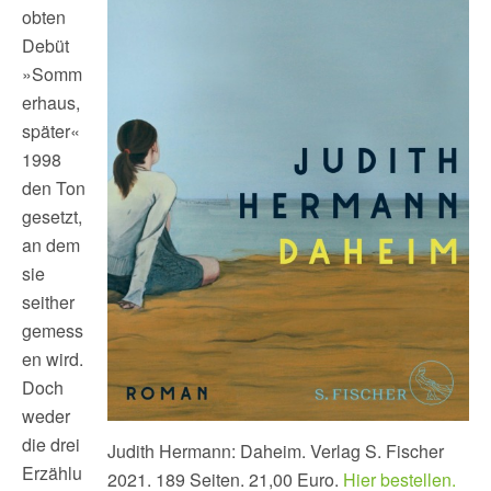
obten
Debüt
»Somm
erhaus,
später«
1998
den Ton
gesetzt,
an dem
sie
seither
gemess
en wird.
Doch
weder
die drei
Judith Hermann: Daheim. Verlag S. Fischer
Erzählu
2021. 189 Seiten. 21,00 Euro.
Hier bestellen.