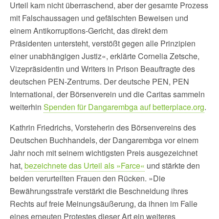
Urteil kam nicht überraschend, aber der gesamte Prozess
mit Falschaussagen und gefälschten Beweisen und
einem Antikorruptions-Gericht, das direkt dem
Präsidenten untersteht, verstößt gegen alle Prinzipien
einer unabhängigen Justiz«, erklärte Cornelia Zetsche,
Vizepräsidentin und Writers in Prison Beauftragte des
deutschen PEN-Zentrums. Der deutsche PEN, PEN
International, der Börsenverein und die Caritas sammeln
weiterhin
Spenden für Dangarembga auf betterplace.org
.
Kathrin Friedrichs, Vorsteherin des Börsenvereins des
Deutschen Buchhandels, der Dangarembga vor einem
Jahr noch mit seinem wichtigsten Preis ausgezeichnet
hat,
bezeichnete das Urteil als »Farce«
und stärkte den
beiden verurteilten Frauen den Rücken. »Die
Bewährungsstrafe verstärkt die Beschneidung ihres
Rechts auf freie Meinungsäußerung, da ihnen im Falle
eines erneuten Protestes dieser Art ein weiteres