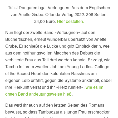
Tsitsi Dangarembga: Verleugnen. Aus dem Englischen
von Anette Grube. Orlanda Verlag 2022. 306 Seiten.
24,00 Euro.
Hier bestellen.
Nun liegt der zweite Band »Verleugnen« auf den
Büchertischen, erneut wunderbar übersetzt von Anette
Grube. Er schließt die Lücke und gibt Einblick darin, wie
aus dem hoffnungsvollen Mädchen des Debüts die
verbitterte Frau aus Teil drei werden konnte. Er zeigt, wie
Tambu in ihrem zweiten Jahr am Young Ladies’ College
of the Sacred Heart den kolonialen Rassimus am
eigenen Leib erfährt, gegen die Systeme ankämpft, dabei
ihre Herkunft verrät und ihr »Herz ruiniert«,
wie es im
dritten Band andeutungsweise hieß
.
Das wird ihr auch auf den letzten Seiten des Romans
bewusst, so dass Tambudzai als junge Frau erschrocken