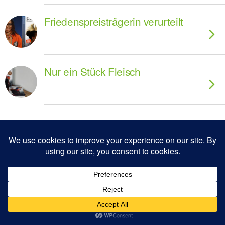
Friedenspreisträgerin verurteilt
Nur ein Stück Fleisch
Zum Seitenanfang
Mobil
Desktop