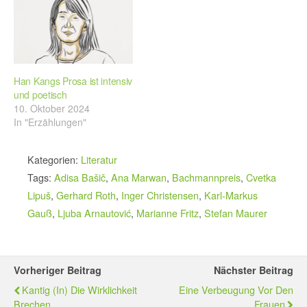
Han Kangs Prosa ist intensiv
und poetisch
10. Oktober 2024
In "Erzählungen"
Kategorien:
Literatur
Tags:
Adisa Bašič
,
Ana Marwan
,
Bachmannpreis
,
Cvetka
Lipuš
,
Gerhard Roth
,
Inger Christensen
,
Karl-Markus
Gauß
,
Ljuba Arnautović
,
Marianne Fritz
,
Stefan Maurer
Vorheriger Beitrag
Nächster Beitrag
Kantig (in) Die Wirklichkeit
Eine Verbeugung Vor Den
Brechen
Frauen