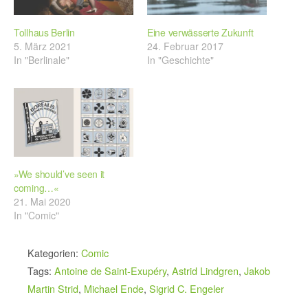
Tollhaus Berlin
Eine verwässerte Zukunft
5. März 2021
24. Februar 2017
In "Berlinale"
In "Geschichte"
»We should’ve seen it
coming…«
21. Mai 2020
In "Comic"
Kategorien:
Comic
Tags:
Antoine de Saint-Exupéry
,
Astrid Lindgren
,
Jakob
Martin Strid
,
Michael Ende
,
Sigrid C. Engeler