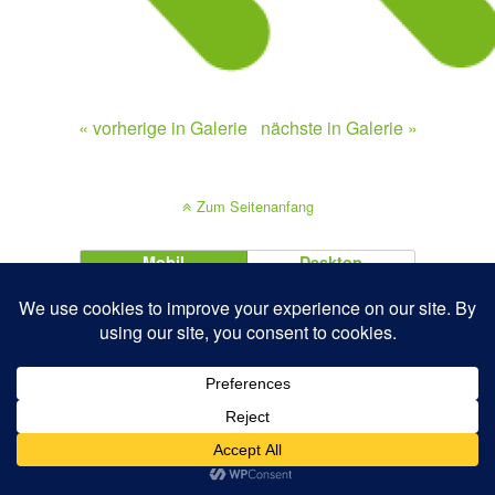
« vorherige in Galerie
nächste in Galerie »
Zum Seitenanfang
Mobil
Desktop