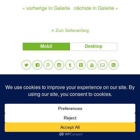
« vorherige in Galerie
nächste in Galerie »
Zum Seitenanfang
Mobil
Desktop