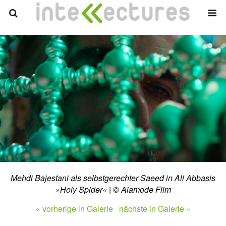
Mehdi Bajestani als selbstgerechter Saeed in Ali Abbasis
»Holy Spider« | © Alamode Film
« vorherige in Galerie
nächste in Galerie »