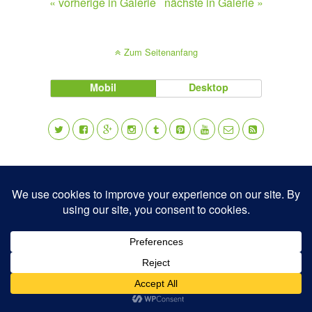
« vorherige in Galerie
nächste in Galerie »
Zum Seitenanfang
Mobil
Desktop