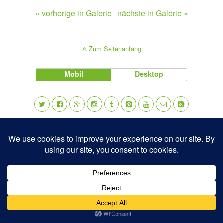
« vorherige in Galerie
nächste in Galerie »
Zum Seitenanfang
Mobil
Desktop