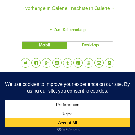
« vorherige in Galerie
nächste in Galerie »
Zum Seitenanfang
Mobil
Desktop