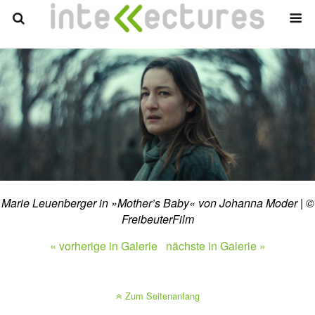
Marie Leuenberger in »Mother’s Baby« von Johanna Moder | ©
FreibeuterFilm
« vorherige in Galerie
nächste in Galerie »
Zum Seitenanfang