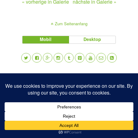
« vorherige in Galerie
nächste in Galerie »
Zum Seitenanfang
Mobil
Desktop