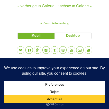
« vorherige in Galerie
nächste in Galerie »
Zum Seitenanfang
Mobil
Desktop