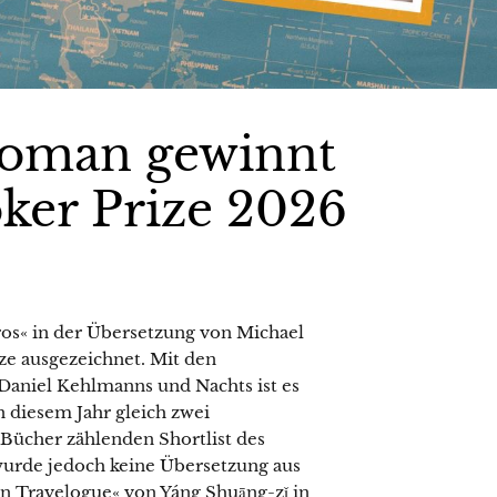
Roman gewinnt
oker Prize 2026
s« in der Übersetzung von Michael
e ausgezeichnet. Mit den
aniel Kehlmanns und Nachts ist es
n diesem Jahr gleich zwei
 Bücher zählenden Shortlist des
wurde jedoch keine Übersetzung aus
 Travelogue« von Yáng Shuāng-zǐ in