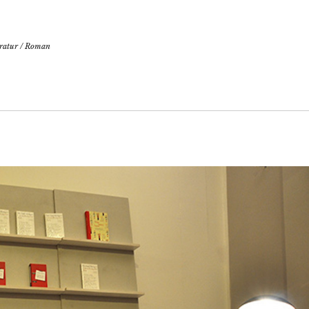
ratur
/
Roman