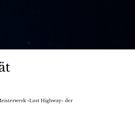
ät
Meisterwerk »Lost Highway« der