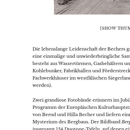
[SHOW THUM
Die lebenslange Leidenschaft der Bechers gal
eine einmalige und unwiederbringliche Sam
besteht aus Wassertürmen, Gasbehältern u
Kohlebunker, Fabrikhallen und Förderstrecke
Fachwerkhäuser im westfälischen Siegerland
werden).
Zwei grandiose Fotobände erinnern im Jubi
Programm der Europäischen Kulturhauptstadt
von Bernd und Hilla Becher und liefern ein
Mysterium des Bergbaus. Der Bildband
Ber
insgesamt 154 Duotone-Tafeln, auf denen ei