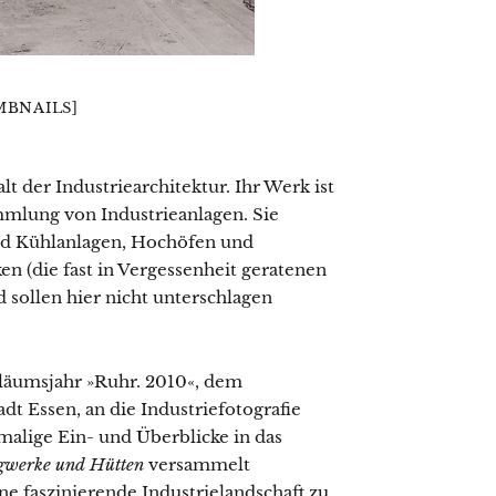
BNAILS]
t der Industriearchitektur. Ihr Werk ist
mlung von Industrieanlagen. Sie
nd Kühlanlagen, Hochöfen und
n (die fast in Vergessenheit geratenen
 sollen hier nicht unterschlagen
läumsjahr »Ruhr. 2010«, dem
 Essen, an die Industriefotografie
malige Ein- und Überblicke in das
gwerke und Hütten
versammelt
ne faszinierende Industrielandschaft zu