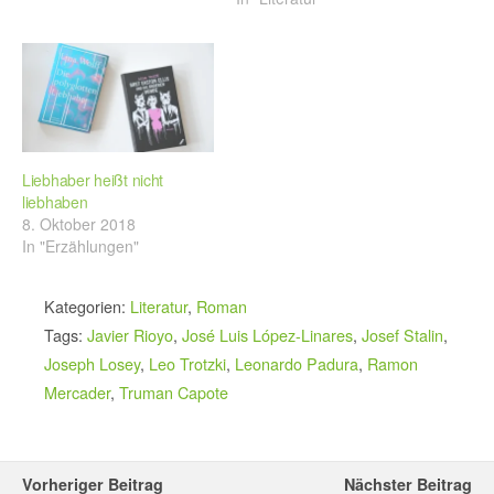
Liebhaber heißt nicht
liebhaben
8. Oktober 2018
In "Erzählungen"
Kategorien:
Literatur
,
Roman
Tags:
Javier Rioyo
,
José Luis López-Linares
,
Josef Stalin
,
Joseph Losey
,
Leo Trotzki
,
Leonardo Padura
,
Ramon
Mercader
,
Truman Capote
Vorheriger Beitrag
Nächster Beitrag