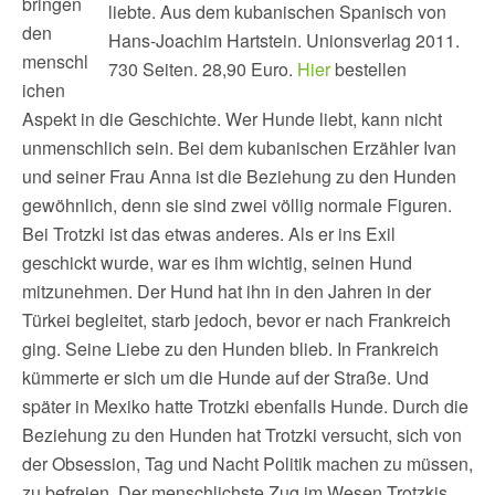
bringen
liebte. Aus dem kubanischen Spanisch von
den
Hans-Joachim Hartstein. Unionsverlag 2011.
menschl
730 Seiten. 28,90 Euro.
Hier
bestellen
ichen
Aspekt in die Geschichte. Wer Hunde liebt, kann nicht
unmenschlich sein. Bei dem kubanischen Erzähler Ivan
und seiner Frau Anna ist die Beziehung zu den Hunden
gewöhnlich, denn sie sind zwei völlig normale Figuren.
Bei Trotzki ist das etwas anderes. Als er ins Exil
geschickt wurde, war es ihm wichtig, seinen Hund
mitzunehmen. Der Hund hat ihn in den Jahren in der
Türkei begleitet, starb jedoch, bevor er nach Frankreich
ging. Seine Liebe zu den Hunden blieb. In Frankreich
kümmerte er sich um die Hunde auf der Straße. Und
später in Mexiko hatte Trotzki ebenfalls Hunde. Durch die
Beziehung zu den Hunden hat Trotzki versucht, sich von
der Obsession, Tag und Nacht Politik machen zu müssen,
zu befreien. Der menschlichste Zug im Wesen Trotzkis