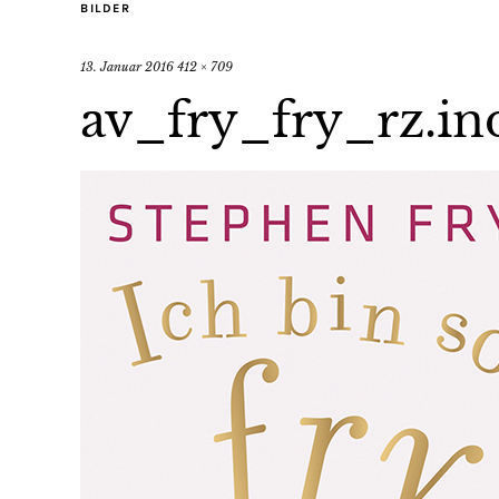
BILDER
13. Januar 2016
412 × 709
av_fry_fry_rz.in