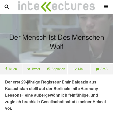
Der Mensch Ist Des Menschen
Wolf
Teilen
Tweet
Anpinnen
Mail
SMS
Der erst 29-jährige Regisseur Emir Baigazin aus
Kasachstan stellt auf der Berlinale mit »Harmony
Lessons« eine außergewöhnlich feinfühlige, und
zugleich brachiale Gesellschaftsstudie seiner Heimat
vor.