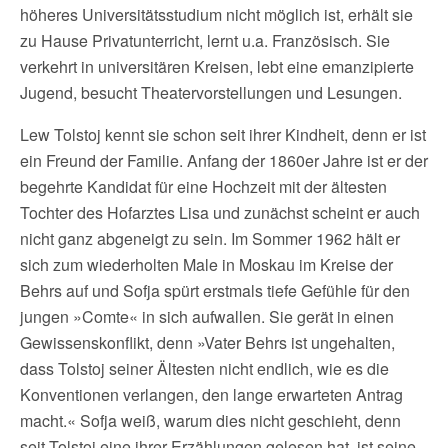
höheres Universitätsstudium nicht möglich ist, erhält sie
zu Hause Privatunterricht, lernt u.a. Französisch. Sie
verkehrt in universitären Kreisen, lebt eine emanzipierte
Jugend, besucht Theatervorstellungen und Lesungen.
Lew Tolstoj kennt sie schon seit ihrer Kindheit, denn er ist
ein Freund der Familie. Anfang der 1860er Jahre ist er der
begehrte Kandidat für eine Hochzeit mit der ältesten
Tochter des Hofarztes Lisa und zunächst scheint er auch
nicht ganz abgeneigt zu sein. Im Sommer 1962 hält er
sich zum wiederholten Male in Moskau im Kreise der
Behrs auf und Sofja spürt erstmals tiefe Gefühle für den
jungen »Comte« in sich aufwallen. Sie gerät in einen
Gewissenskonflikt, denn »Vater Behrs ist ungehalten,
dass Tolstoj seiner Ältesten nicht endlich, wie es die
Konventionen verlangen, den lange erwarteten Antrag
macht.« Sofja weiß, warum dies nicht geschieht, denn
seit Tolstoj eine ihrer Erzählungen gelesen hat, ist seine