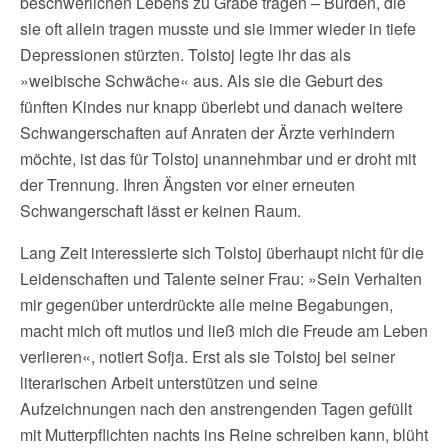
beschwerlichen Lebens zu Grabe tragen – Bürden, die
sie oft allein tragen musste und sie immer wieder in tiefe
Depressionen stürzten. Tolstoj legte ihr das als
»weibische Schwäche« aus. Als sie die Geburt des
fünften Kindes nur knapp überlebt und danach weitere
Schwangerschaften auf Anraten der Ärzte verhindern
möchte, ist das für Tolstoj unannehmbar und er droht mit
der Trennung. Ihren Ängsten vor einer erneuten
Schwangerschaft lässt er keinen Raum.
Lang Zeit interessierte sich Tolstoj überhaupt nicht für die
Leidenschaften und Talente seiner Frau: »Sein Verhalten
mir gegenüber unterdrückte alle meine Begabungen,
macht mich oft mutlos und ließ mich die Freude am Leben
verlieren«, notiert Sofja. Erst als sie Tolstoj bei seiner
literarischen Arbeit unterstützen und seine
Aufzeichnungen nach den anstrengenden Tagen gefüllt
mit Mutterpflichten nachts ins Reine schreiben kann, blüht