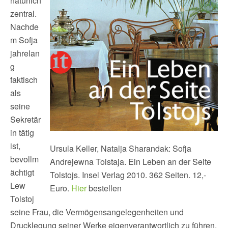
natürlich
zentral.
Nachde
m Sofja
jahrelan
g
faktisch
als
seine
Sekretär
in tätig
ist,
Ursula Keller, Natalja Sharandak: Sofja
bevollm
Andrejewna Tolstaja. Ein Leben an der Seite
ächtigt
Tolstojs. Insel Verlag 2010. 362 Seiten. 12,-
Lew
Euro.
Hier
bestellen
Tolstoj
seine Frau, die Vermögensangelegenheiten und
Drucklegung seiner Werke eigenverantwortlich zu führen.