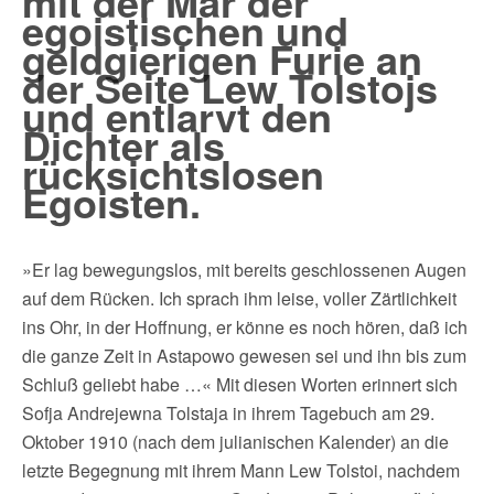
mit der Mär der
egoistischen und
geldgierigen Furie an
der Seite Lew Tolstojs
und entlarvt den
Dichter als
rücksichtslosen
Egoisten.
»Er lag bewegungslos, mit bereits geschlossenen Augen
auf dem Rücken. Ich sprach ihm leise, voller Zärtlichkeit
ins Ohr, in der Hoffnung, er könne es noch hören, daß ich
die ganze Zeit in Astapowo gewesen sei und ihn bis zum
Schluß geliebt habe …« Mit diesen Worten erinnert sich
Sofja Andrejewna Tolstaja in ihrem Tagebuch am 29.
Oktober 1910 (nach dem julianischen Kalender) an die
letzte Begegnung mit ihrem Mann Lew Tolstoi, nachdem