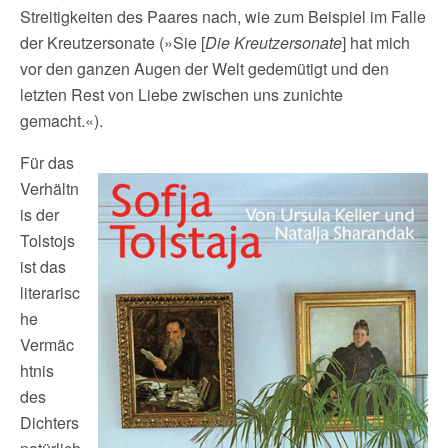
Streitigkeiten des Paares nach, wie zum Beispiel im Falle
der Kreutzersonate (»Sie [
Die Kreutzersonate
] hat mich
vor den ganzen Augen der Welt gedemütigt und den
letzten Rest von Liebe zwischen uns zunichte
gemacht.«).
Für das
Verhältn
is der
Tolstojs
ist das
literarisc
he
Vermäc
htnis
des
Dichters