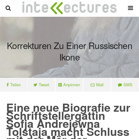
Korrekturen Zu Einer Russischen
Ikone
Teilen
Tweet
Anpinnen
Mail
SMS
Eine neue Biografie zur
Schriftstellergattin
Sofja Andrejewna
Tolstaja macht Schluss