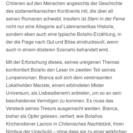
Chilenen auf den Menschen angesichts der Geschichte
des südamerikanischen Kontinents mit, die über all
seinen Romanen schwebt. Insofern ist
Stern in der Ferne
nicht nur eine Allegorie auf Lateinamerikas Historie,
sondern eben auch eine typische Bolaño-Erzählung, in
der die Frage nach Gut und Böse eindrucksvoll, wenn
auch in einem düsteren Szenario behandelt wird.
Mit der Erforschung dieses, seines ureigenen Themas
konfrontiert Bolaño den Leser im zweiten Teil seines
Lumpenroman
. Bianca soll sich dem vereinsamten
Lokalhelden Maciste, einem erblindeten Mister
Universum, als Liebesdienerin anbieten, um so an sein
bescheidenes Vermögen zu kommen. Es muss das
Versteck seines Tresors ausgemacht werden. Bianca,
bisher als Opfer gelesen, verliert, wie Bolaños
Kirchendiener Lacroix in
Chilenisches Nachtstück
, ihren
Nimbus der Unschuld – ohne dass sie zu einer wirklichen