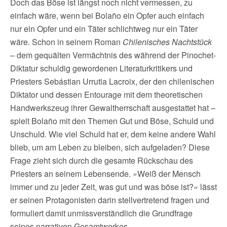
Doch das Böse ist längst noch nicht vermessen, zu
einfach wäre, wenn bei Bolaño ein Opfer auch einfach
nur ein Opfer und ein Täter schlichtweg nur ein Täter
wäre. Schon in seinem Roman
Chilenisches Nachtstück
– dem gequälten Vermächtnis des während der Pinochet-
Diktatur schuldig gewordenen Literaturkritikers und
Priesters Sebástian Urrutia Lacroix, der den chilenischen
Diktator und dessen Entourage mit dem theoretischen
Handwerkszeug ihrer Gewaltherrschaft ausgestattet hat –
spielt Bolaño mit den Themen Gut und Böse, Schuld und
Unschuld. Wie viel Schuld hat er, dem keine andere Wahl
blieb, um am Leben zu bleiben, sich aufgeladen? Diese
Frage zieht sich durch die gesamte Rückschau des
Priesters an seinem Lebensende.
»
Weiß der Mensch
immer und zu jeder Zeit, was gut und was böse ist?
«
lässt
er seinen Protagonisten darin stellvertretend fragen und
formuliert damit unmissverständlich die Grundfrage
seines narrativen Gesamtwerkes.