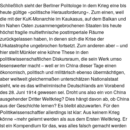
Schließlich sieht der Berliner Politologe in dem Krieg eine bis
heute gültige »politische Herausforderung«. Zum einen, weil
die mit der KuK-Monarchie im Kaukasus, auf dem Balkan und
im Nahen Osten zusammengebrochenen Staaten bis heute
höchst fragile multiethnische postimperiale Räume
zurückgelassen haben, in denen sich die Krise der
Urkatastrophe ungebrochen fortsetzt. Zum anderen aber – und
hier stellt Münkler eine kühne These in den
politikwissenschaftlichen Diskursraum, die sein Werk umso
lesenswerter macht – weil er im China dieser Tage einen
ökonomisch, politisch und militärisch ebenso übermächtigen,
aber weltweit gleichermaßen unterschätzen Nationalstaat
sieht, wie es das wilhelminische Deutschlands am Vorabend
des 28. Juni 1914 gewesen sei. Droht uns also ein von China
ausgehender Dritter Weltkrieg? Dies hängt davon ab, ob China
aus der Geschichte lernen? Es bleibt abzuwarten. Für den
Politikwissenschaftler allerdings ist klar: Aus keinem Krieg
könne »mehr gelernt werden als aus dem Ersten Weltkrieg. Er
ist ein Kompendium für das, was alles falsch gemacht werden