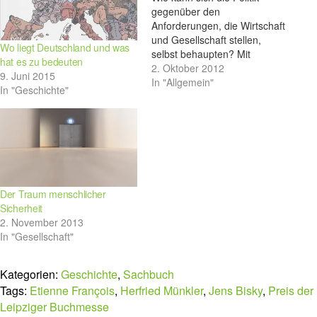
gegenüber den
Anforderungen, die Wirtschaft
und Gesellschaft stellen,
Wo liegt Deutschland und was
selbst behaupten? Mit
hat es zu bedeuten
Herfried Münkler widmete sich
2. Oktober 2012
9. Juni 2015
kürzlich einer der
In "Allgemein"
In "Geschichte"
renommiertesten Politologen
Deutschlands dieser Frage.
Der Traum menschlicher
Sicherheit
2. November 2013
In "Gesellschaft"
Kategorien:
Geschichte
,
Sachbuch
Tags:
Etienne François
,
Herfried Münkler
,
Jens Bisky
,
Preis der
Leipziger Buchmesse