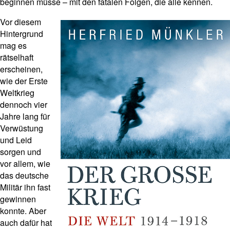
beginnen müsse – mit den fatalen Folgen, die alle kennen.
Vor diesem
Hintergrund
mag es
rätselhaft
erscheinen,
wie der Erste
Weltkrieg
dennoch vier
Jahre lang für
Verwüstung
und Leid
sorgen und
vor allem, wie
das deutsche
Militär ihn fast
gewinnen
konnte. Aber
auch dafür hat