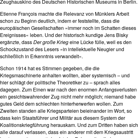
Zeughauskino des Deutschen Historischen Museums in Berlin.
Etienne François machte die Relevanz von Münklers Arbeit
schon zu Beginn deutlich, indem er feststellte, dass die
europäischen Gesellschaften »immer noch im Schatten dieses
Ereignisses« leben. Und der historisch kundige Jens Bisky
ergänzte, dass
Der große Krieg
eine Lücke fülle, weil es den
Schockzustand des Lesers »in intellektuelle Neugier und
schließlich in Erkenntnis verwandelt«.
Schon 1914 hat es Stimmen gegeben, die die
Kriegsmaschinerie anhalten wollten, aber systemisch – und
hier schlägt der politische Theoretiker zu – sprach alles
dagegen. Zum Einen war nach den enormen Anfangsverlusten
ein gesichtswahrender Zug nicht mehr möglich; niemand habe
gutes Geld dem schlechten hinterherwerfen wollen. Zum
Zweiten standen alle Kriegsparteien beieinander im Wort, so
dass kein Staatsführer und Militär aus diesem System der
Koalitionskriegführung herauskam. Und zum Dritten haben sich
alle darauf verlassen, dass ein anderer mit dem Kriegsaustritt