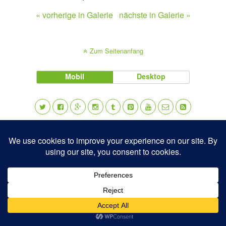
« vorherige in Galerie
nächste in Galerie »
Zum Seitenanfang
Mobil
Desktop