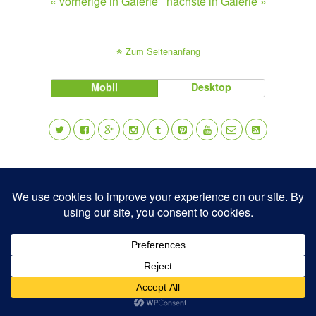
« vorherige in Galerie
nächste in Galerie »
Zum Seitenanfang
Mobil
Desktop