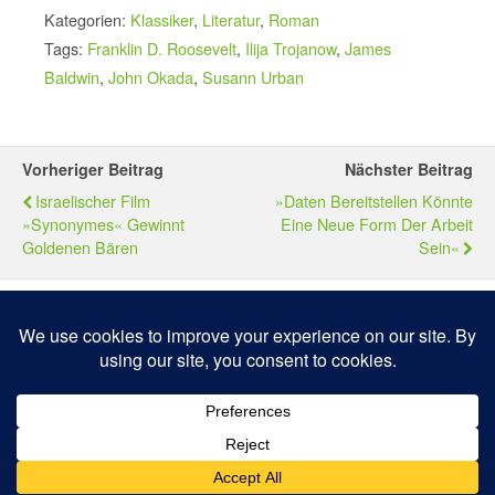
Kategorien:
Klassiker
,
Literatur
,
Roman
Tags:
Franklin D. Roosevelt
,
Ilija Trojanow
,
James
Baldwin
,
John Okada
,
Susann Urban
Vorheriger Beitrag
Nächster Beitrag
Israelischer Film
»Daten Bereitstellen Könnte
»Synonymes« Gewinnt
Eine Neue Form Der Arbeit
Goldenen Bären
Sein«
Zum Seitenanfang
Mobil
Desktop