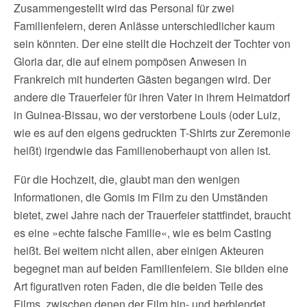
Zusammengestellt wird das Personal für zwei
Familienfeiern, deren Anlässe unterschiedlicher kaum
sein könnten. Der eine stellt die Hochzeit der Tochter von
Gloria dar, die auf einem pompösen Anwesen in
Frankreich mit hunderten Gästen begangen wird. Der
andere die Trauerfeier für ihren Vater in ihrem Heimatdorf
in Guinea-Bissau, wo der verstorbene Louis (oder Luiz,
wie es auf den eigens gedruckten T-Shirts zur Zeremonie
heißt) irgendwie das Familienoberhaupt von allen ist.
Für die Hochzeit, die, glaubt man den wenigen
Informationen, die Gomis im Film zu den Umständen
bietet, zwei Jahre nach der Trauerfeier stattfindet, braucht
es eine »echte falsche Familie«, wie es beim Casting
heißt. Bei weitem nicht allen, aber einigen Akteuren
begegnet man auf beiden Familienfeiern. Sie bilden eine
Art figurativen roten Faden, die die beiden Teile des
Films, zwischen denen der Film hin- und herblendet