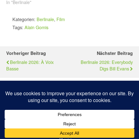
In "Berlinale"
Kategorien:
Berlinale
,
Film
Tags:
Alain Gomis
Vorheriger Beitrag
Nächster Beitrag
Berlinale 2026: À Voix
Berlinale 2026: Everybody
Basse
Digs Bill Evans
Zum Seitenanfang
Mobil
Desktop