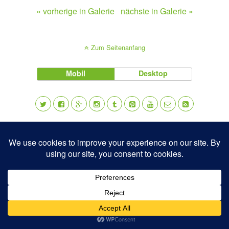
« vorherige in Galerie
nächste in Galerie »
Zum Seitenanfang
Mobil
Desktop