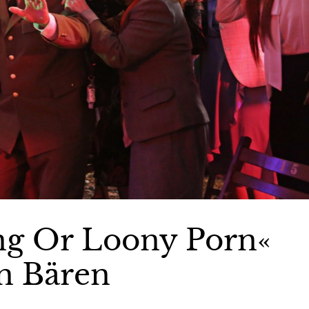
ng Or Loony Porn«
n Bären