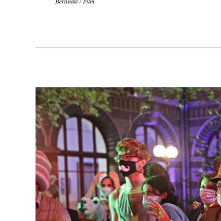
Berlinale
/
Film