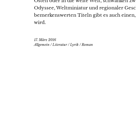
Osten oder in die weite Welt, schwanken z
Odyssee, Weltminiatur und regionaler Gesc
bemerkenswerten Titeln gibt es auch einen
wird.
17. März 2016
Allgemein
/
Literatur
/
Lyrik
/
Roman