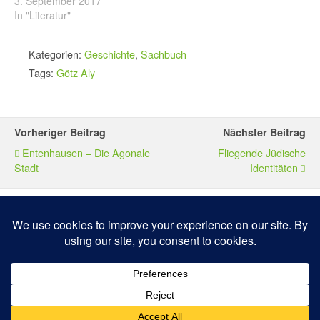
3. September 2017
In "Literatur"
Kategorien:
Geschichte
,
Sachbuch
Tags:
Götz Aly
Vorheriger Beitrag
Nächster Beitrag
Entenhausen – Die Agonale
Fliegende Jüdische
Stadt
Identitäten
Zum Seitenanfang
Mobil
Desktop