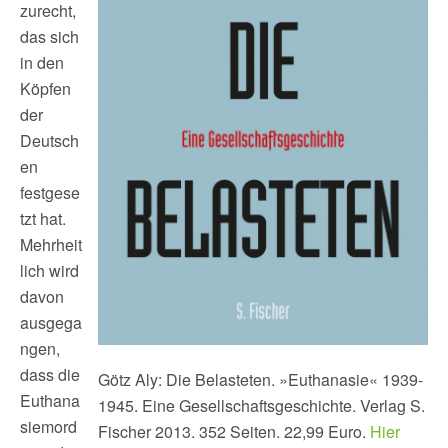
zurecht,
das sich
in den
Köpfen
der
Deutsch
en
festgese
tzt hat.
Mehrheit
lich wird
davon
ausgega
ngen,
dass die
Götz Aly: Die Belasteten. »Euthanasie« 1939-
Euthana
1945. Eine Gesellschaftsgeschichte. Verlag S.
siemord
Fischer 2013. 352 Seiten. 22,99 Euro.
Hier