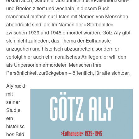
erklärt auch, warum er ausführlich aus »Patientenakten«
und Briefen zitiert und weshalb in diesem Buch
manchmal einfach nur Listen mit Namen von Menschen
abgedruckt sind, die im Namen der »Sterbehilfe«
zwischen 1939 und 1945 ermordet wurden. Götz Aly gibt
sich nicht zufrieden, das Thema der Euthanasie
anzugehen und historisch abzuarbeiten, sondern er
verfolgt hier auch ein moralisches Anliegen: er will den
als Unpersonen ermordeten Menschen ihre
Persönlichkeit zurückgeben – öffentlich, für alle sichtbar.
Aly rückt
mit
seiner
Studie
ein
historisc
hes Bild